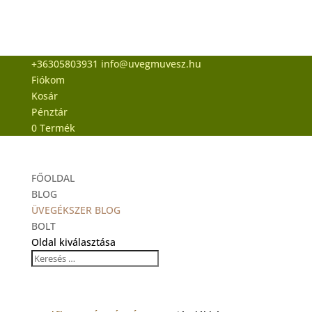
+36305803931
info@uvegmuvesz.hu
Fiókom
Kosár
Pénztár
0 Termék
FŐOLDAL
BLOG
ÜVEGÉKSZER BLOG
BOLT
Oldal kiválasztása