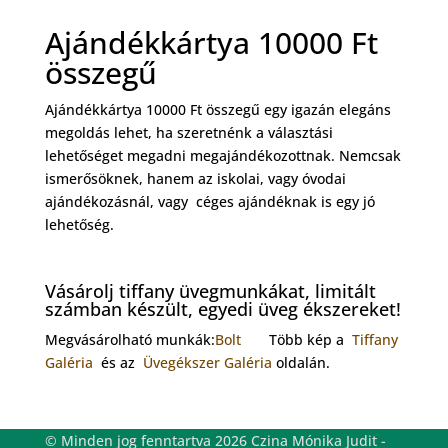
Ajándékkártya 10000 Ft
összegű
Ajándékkártya 10000 Ft összegű egy igazán elegáns
megoldás lehet, ha szeretnénk a választási
lehetőséget megadni megajándékozottnak. Nemcsak
ismerősöknek, hanem az iskolai, vagy óvodai
ajándékozásnál, vagy céges ajándéknak is egy jó
lehetőség.
Vásárolj tiffany üvegmunkákat, limitált
számban készült, egyedi üveg ékszereket!
Megvásárolható munkák:
Bolt
Több kép a
Tiffany
Galéria
és az
Üvegékszer Galéria
oldalán.
© Minden jog fenntartva 2026 Czina Mónika Judit -