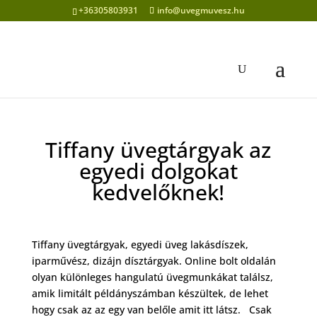
+36305803931
info@uvegmuvesz.hu
Tiffany üvegtárgyak az
egyedi dolgokat
kedvelőknek!
Tiffany üvegtárgyak, egyedi üveg lakásdíszek,
iparművész, dizájn dísztárgyak. Online bolt oldalán
olyan különleges hangulatú üvegmunkákat találsz,
amik limitált példányszámban készültek, de lehet
hogy csak az az egy van belőle amit itt látsz. Csak