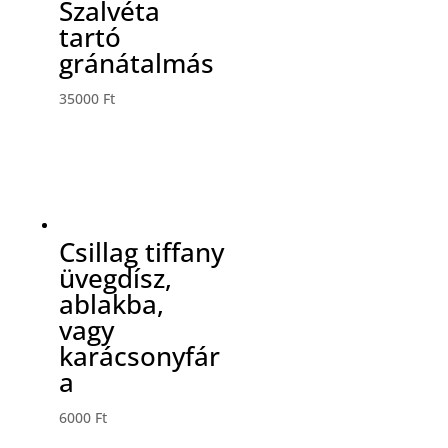
Szalvéta
tartó
gránátalmás
35000
Ft
Csillag tiffany
üvegdísz,
ablakba,
vagy
karácsonyfár
a
6000
Ft