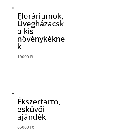
Floráriumok,
Üvegházacsk
a kis
növénykékne
k
19000
Ft
Ékszertartó,
esküvői
ajándék
85000
Ft