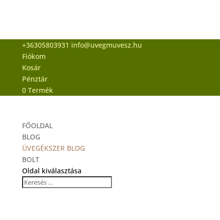
+36305803931
info@uvegmuvesz.hu
Fiókom
Kosár
Pénztár
0 Termék
FŐOLDAL
BLOG
ÜVEGÉKSZER BLOG
BOLT
Oldal kiválasztása