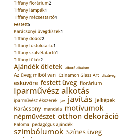
2
Tiffany florárium
2
1
termék
Tiffany lámpák
1
termék
4
Tiffany mécsestartó
4
5
termék
Festett
5
termék
1
Karácsonyi üvegdíszek
1
2
termék
Tiffany doboz
2
termék
1
Tiffany füstölőtartó
1
termék
1
Tiffany szalvétatartó
1
2
termék
Tiffany tükör
2
Ajándék ötletek
termék
alkotó alkalom
Az üveg miből van
Czinamon Glass Art
díszüveg
festett üveg
esküvőre
florárium
iparművész alkotás
javítás
Jelképek
iparművész ékszerek
jav
motívumok
Karácsony
mandala
otthon dekoráció
népművészet
Paloma
pedagógus ajándék
szimbólumok
Színes üveg