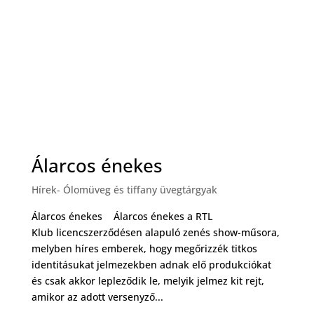
Álarcos énekes
Hírek- Ólomüveg és tiffany üvegtárgyak
Álarcos énekes Álarcos énekes a RTL
Klub licencszerződésen alapuló zenés show-műsora,
melyben híres emberek, hogy megőrizzék titkos
identitásukat jelmezekben adnak elő produkciókat
és csak akkor lepleződik le, melyik jelmez kit rejt,
amikor az adott versenyző...