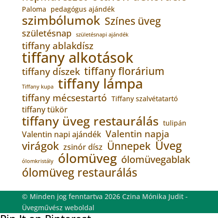
Paloma
pedagógus ajándék
szimbólumok
Színes üveg
születésnap
születésnapi ajándék
tiffany ablakdísz
tiffany alkotások
tiffany florárium
tiffany díszek
tiffany lámpa
Tiffany kupa
tiffany mécsestartó
Tiffany szalvétatartó
tiffany tükör
tiffany üveg restaurálás
tulipán
Valentin napja
Valentin napi ajándék
Üveg
virágok
Ünnepek
zsinór dísz
ólomüveg
ólomüvegablak
ólomkristály
ólomüveg restaurálás
© Minden jog fenntartva 2026 Czina Mónika Judit -
Üvegművész weboldal