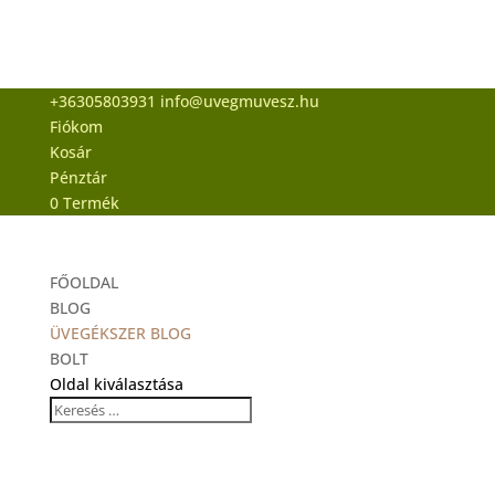
+36305803931
info@uvegmuvesz.hu
Fiókom
Kosár
Pénztár
0 Termék
FŐOLDAL
BLOG
ÜVEGÉKSZER BLOG
BOLT
Oldal kiválasztása