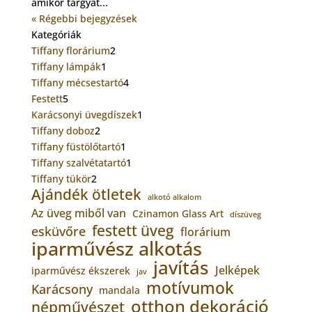
amikor tárgyat...
« Régebbi bejegyzések
Kategóriák
2
Tiffany florárium
2
1
termék
Tiffany lámpák
1
termék
4
Tiffany mécsestartó
4
5
termék
Festett
5
termék
1
Karácsonyi üvegdíszek
1
2
termék
Tiffany doboz
2
termék
1
Tiffany füstölőtartó
1
termék
1
Tiffany szalvétatartó
1
2
termék
Tiffany tükör
2
Ajándék ötletek
termék
alkotó alkalom
Az üveg miből van
Czinamon Glass Art
díszüveg
festett üveg
esküvőre
florárium
iparművész alkotás
javítás
Jelképek
iparművész ékszerek
jav
motívumok
Karácsony
mandala
otthon dekoráció
népművészet